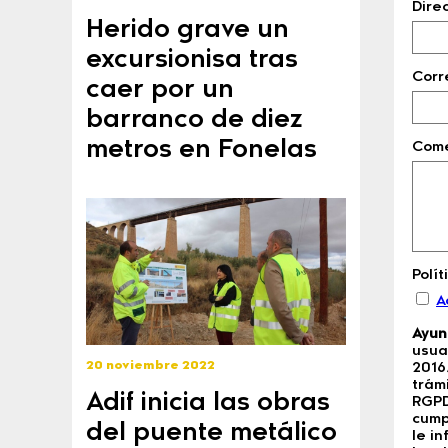
Dire
Herido grave un
excursionisa tras
Corr
caer por un
barranco de diez
metros en Fonelas
Come
Polí
A
Ayun
usua
20 noviembre 2022
2016
trám
Adif inicia las obras
RGPD
cump
del puente metálico
le i