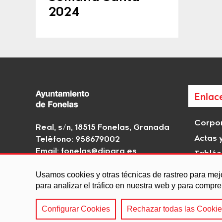
2024
Enlac
Corpor
Real, s/n, 18515 Fonelas, Granada
Actas 
Teléfono: 958679002
Email:
fonelas@dipgra.es
Tablón
Rutas H
Usamos cookies y otras técnicas de rastreo para mej
interé
para analizar el tráfico en nuestra web y para compr
Configurar Cookies
Rechazar todas las Cooki