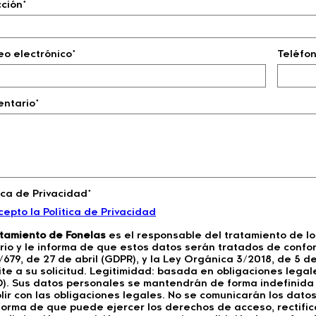
cción*
eo electrónico*
Teléfo
ntario*
tica de Privacidad*
cepto la Política de Privacidad
tamiento de Fonelas
es el responsable del tratamiento de l
rio y le informa de que estos datos serán tratados de confo
/679, de 27 de abril (GDPR), y la Ley Orgánica 3/2018, de 5 
ite a su solicitud. Legitimidad: basada en obligaciones legale
). Sus datos personales se mantendrán de forma indefinida e
lir con las obligaciones legales. No se comunicarán los datos 
nforma de que puede ejercer los derechos de acceso, rectific