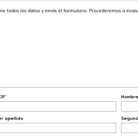
ene todos los datos y envíe el formulario. Procederemos a eva
CIF*
Nombre 
er apellido
Segund