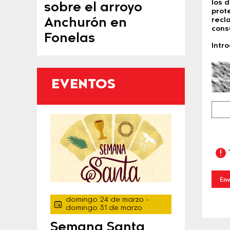
los 
sobre el arroyo
prot
Anchurón en
recl
cons
Fonelas
Intr
EVENTOS
Env
domingo 24 de marzo
-
domingo 31 de marzo
Semana Santa