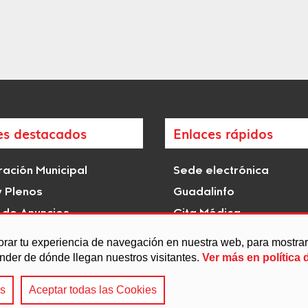
es destacados
Enlaces rápidos
ación Municipal
Sede electrónica
y Plenos
Guadalinfo
 de Anuncios
Cita Médica
istóricas e hitos de
Transparencia
orar tu experiencia de navegación en nuestra web, para mostr
s
ender de dónde llegan nuestros visitantes.
Ver más en política 
es
Aceptar todas las Cookies